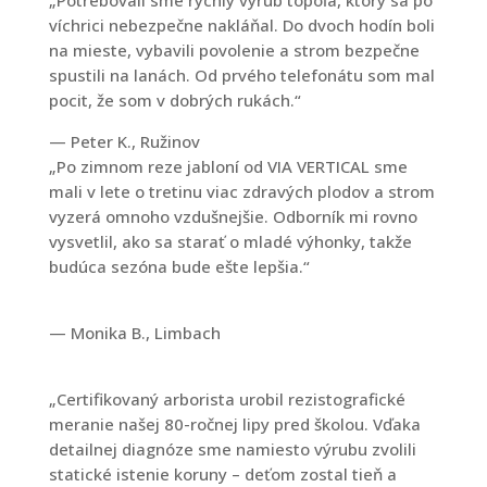
„Potrebovali sme rýchly výrub topoľa, ktorý sa po
víchrici nebezpečne nakláňal. Do dvoch hodín boli
na mieste, vybavili povolenie a strom bezpečne
spustili na lanách. Od prvého telefonátu som mal
pocit, že som v dobrých rukách.“
— Peter K., Ružinov
„Po zimnom reze jabloní od VIA VERTICAL sme
mali v lete o tretinu viac zdravých plodov a strom
vyzerá omnoho vzdušnejšie. Odborník mi rovno
vysvetlil, ako sa starať o mladé výhonky, takže
budúca sezóna bude ešte lepšia.“
— Monika B., Limbach
„Certifikovaný arborista urobil rezistografické
meranie našej 80-ročnej lipy pred školou. Vďaka
detailnej diagnóze sme namiesto výrubu zvolili
statické istenie koruny – deťom zostal tieň a