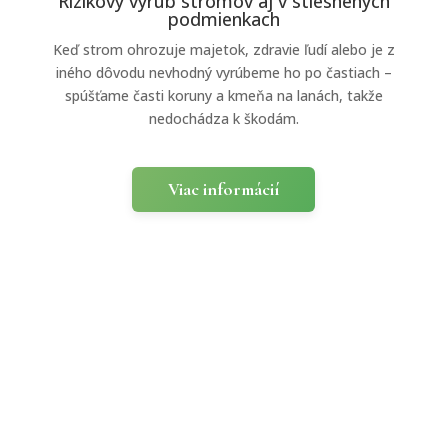
Rizikový výrub stromov aj v stiesnených
podmienkach
Keď strom ohrozuje majetok, zdravie ľudí alebo je z
iného dôvodu nevhodný vyrúbeme ho po častiach –
spúšťame časti koruny a kmeňa na lanách, takže
nedochádza k škodám.
Viac informácií