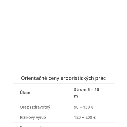
Orientačné ceny arboristických prác
Strom 5 – 10
Stro
Úkon
m
m
Orez (zdravotný)
90 – 150 €
150 –
Rizikový výrub
120 – 200 €
200 –