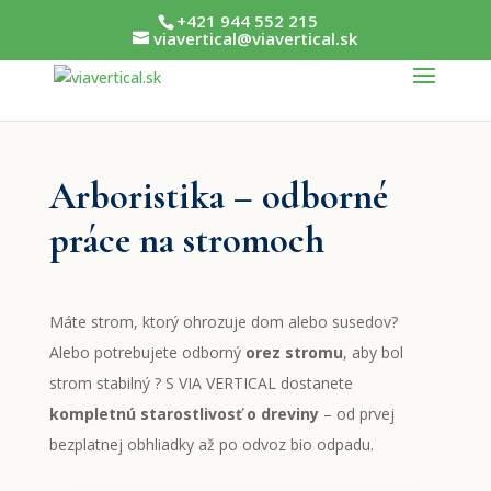
+421 944 552 215
viavertical@viavertical.sk
Arboristika – odborné
práce na stromoch
Máte strom, ktorý ohrozuje dom alebo susedov?
Alebo potrebujete odborný
orez stromu
, aby bol
strom stabilný ? S VIA VERTICAL dostanete
kompletnú starostlivosť o dreviny
– od prvej
bezplatnej obhliadky až po odvoz bio odpadu.