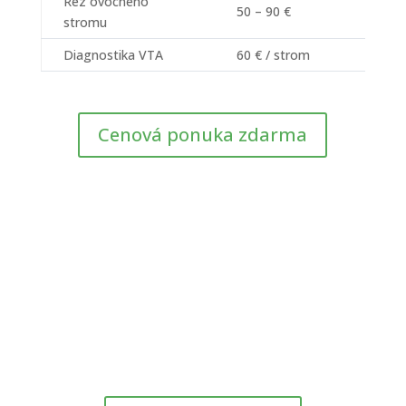
Rez ovocného
50 – 90 €
90 – 
stromu
Diagnostika VTA
60 € / strom
–
Cenová ponuka zdarma
Máte obavu o strom pri
dome?
Pozrite si, ako rozpoznať rizikový strom a kedy
zavolať arboristu.