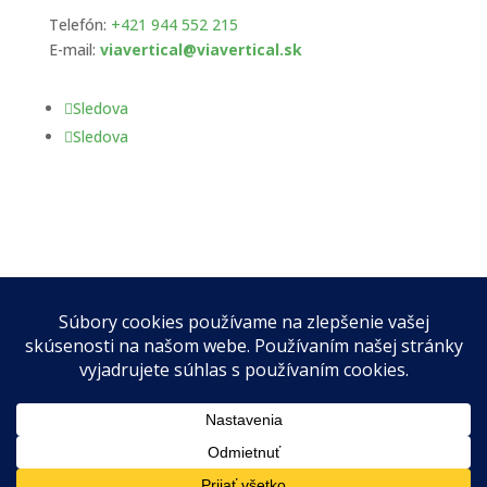
Telefón:
+421 944 552 215
E-mail:
viavertical@viavertical.sk
Sledova
Sledova
VIA VERTICAL s. r. o. | Za hradbami 2262/19, 902 01
Pezinok | IČO: 53623916 | © 2026 VIA VERTICAL s. r.
o.