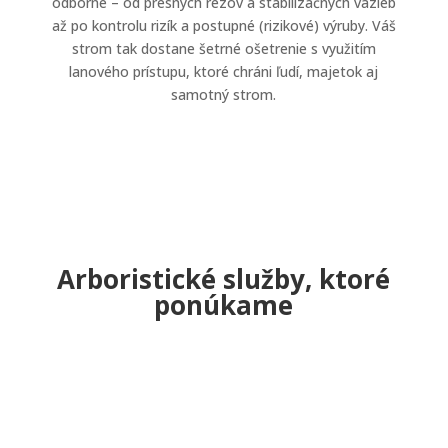
odborne – od presných rezov a stabilizačných väzieb
až po kontrolu rizík a postupné (rizikové) výruby. Váš
strom tak dostane šetrné ošetrenie s využitím
lanového prístupu, ktoré chráni ľudí, majetok aj
samotný strom.
Arboristické služby, ktoré
ponúkame